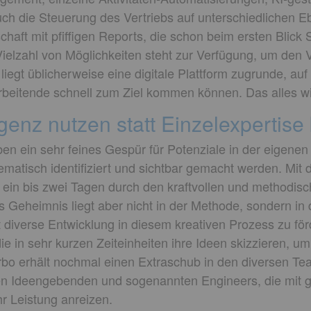
ch die Steuerung des Vertriebs auf unterschiedlichen 
chaft mit pfiffigen Reports, die schon beim ersten Blick
ielzahl von Möglichkeiten steht zur Verfügung, um den Ve
egt üblicherweise eine digitale Plattform zugrunde, auf d
arbeitende schnell zum Ziel kommen können. Das alles wi
genz nutzen statt Einzelexpertise
ben ein sehr feines Gespür für Potenziale in der eigenen
matisch identifiziert und sichtbar gemacht werden. Mit
r ein bis zwei Tagen durch den kraftvollen und methodis
Das Geheimnis liegt aber nicht in der Methode, sondern i
diverse Entwicklung in diesem kreativen Prozess zu fö
e in sehr kurzen Zeiteinheiten ihre Ideen skizzieren, um 
bo erhält nochmal einen Extraschub in den diversen Te
en Ideengebenden und sogenannten Engineers, die mit g
r Leistung anreizen.