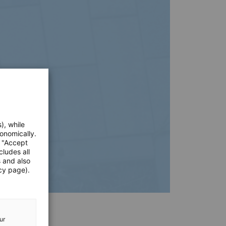
), while
onomically.
e "Accept
cludes all
s and also
cy page).
ur