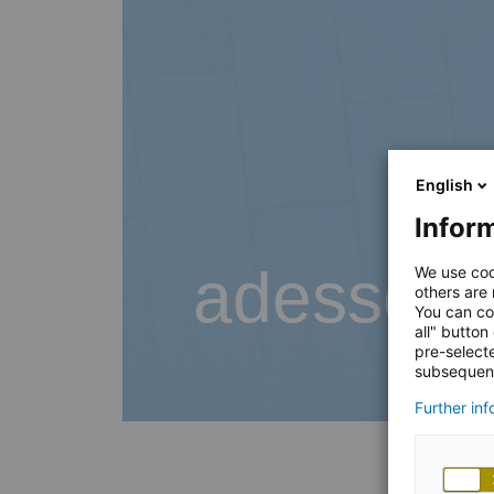
English
Inform
adesso B
We use coo
others are
You can co
all" button
pre-select
subsequent
Further in