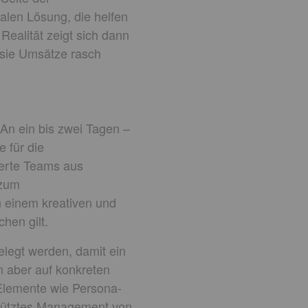
talen Lösung, die helfen
Realität zeigt sich dann
s sie Umsätze rasch
 An ein bis zwei Tagen –
 für die
zierte Teams aus
 zum
n einem kreativen und
hen gilt.
legt werden, damit ein
n aber auf konkreten
 Elemente wie Persona-
stütztes Management von