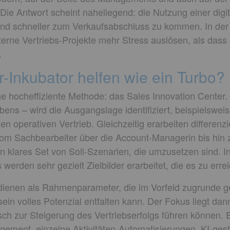
Die Antwort scheint naheliegend: die Nutzung einer digi
r und schneller zum Verkaufsabschluss zu kommen. In der 
nterne Vertriebs-Projekte mehr Stress auslösen, als das
.
-Inkubator helfen wie ein Turbo?
ne hocheffiziente Methode: das Sales Innovation Center.
ns – wird die Ausgangslage identifiziert, beispielsweise
n operativen Vertrieb. Gleichzeitig erarbeiten differen
vom Sachbearbeiter über die Account-Managerin bis hin
 klares Set von Soll-Szenarien, die umzusetzen sind. I
rden sehr gezielt Zielbilder erarbeitet, die es zu erreic
dienen als Rahmenparameter, die im Vorfeld zugrunde ge
ein volles Potenzial entfalten kann. Der Fokus liegt dan
sch zur Steigerung des Vertriebserfolgs führen können.
ement, einzelne Aktivitäten-Automatisierungen, KI-ge