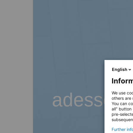
English
Inform
adesso B
We use coo
others are
You can co
all" button
pre-select
subsequent
Further in