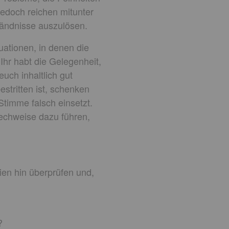
Jedoch reichen mitunter
tändnisse auszulösen.
uationen, in denen die
Ihr habt die Gelegenheit,
uch inhaltlich gut
stritten ist, schenken
Stimme falsch einsetzt.
rechweise dazu führen,
ien hin überprüfen und,
?