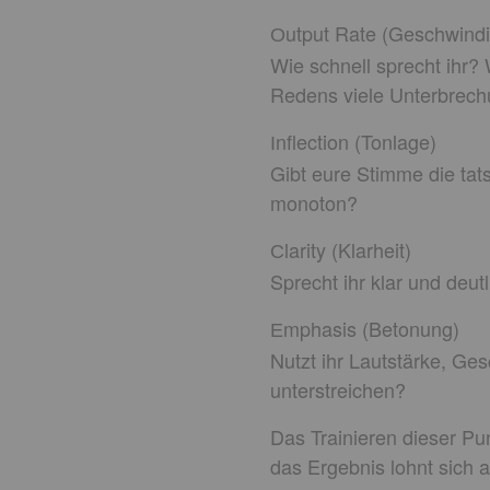
utput Rate (Geschwindi
O
Wie schnell sprecht ihr
Redens viele Unterbrec
nflection (Tonlage)
I
Gibt eure Stimme die tat
monoton?
larity (Klarheit)
C
Sprecht ihr klar und deut
mphasis (Betonung)
E
Nutzt ihr Lautstärke, Ge
unterstreichen?
Das Trainieren dieser Pun
das Ergebnis lohnt sich a