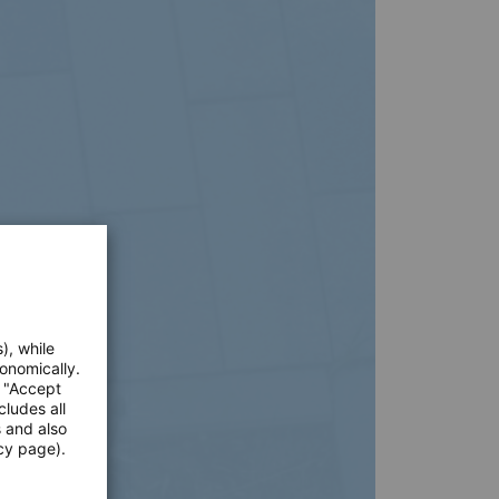
), while
onomically.
e "Accept
cludes all
s and also
cy page).