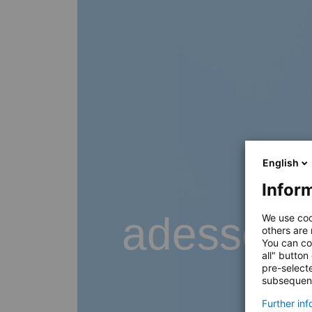
English
Inform
adesso B
We use coo
others are
You can co
all" button
pre-select
subsequent
Further in