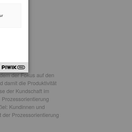
ur
i dem der Fokus auf den
d damit die Produktivität
sse der Kundschaft im
e Prozessorientierung
iel: Kundinnen und
t der Prozessorientierung