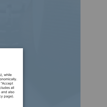
), while
onomically.
e "Accept
cludes all
s and also
cy page).