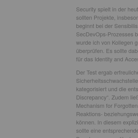
Security spielt in der he
sollten Projekte, insbes
beginnt bei der Sensibili
SecDevOps-Prozesses bi
wurde ich von Kollegen g
überprüfen. Es sollte da
für das Identity and Ac
Der Test ergab erfreulic
Sicherheitsschwachstel
kategorisiert und die e
Discrepancy“. Zudem lie
Mechanism for Forgotten 
Reaktions- beziehungswe
können. In diesem expliz
sollte eine entsprechende