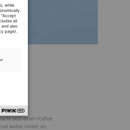
), while
onomically.
e "Accept
cludes all
s and also
cy page).
ur
ere
macht sich einen Kaffee
mal weiter hinten an.