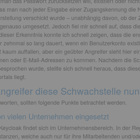
man das Passwort zurücksetzen will, existiert oder nich
ass man nach jeder Eingabe einer Zugangskennung die Na
rstellung verschickt wurde – unabhängig davon, ob der Z
genauso umgesetzt. Jedoch fiel mir schnell auf, dass 
 dieser Erkenntnis konnte ich schnell zeigen, dass die end
r zehnmal so lang dauert, wenn ein Benutzerkonto existie
t kaum auffallen, aber ein geübter Angreifer sieht hier ei
amen oder E-Mail-Adressen zu kommen. Nachdem die Sch
esprochen wurde, stellte sich schnell heraus, dass die
tals liegt.
ngreifer diese Schwachstelle nu
orten, sollten folgende Punkte betrachtet werden.
on vielen Unternehmen eingesetzt
 Keycloak findet sich im Unternehmensbereich. In der 
stanzen, welche auch nur für ihre Mitarbeitenden und/o