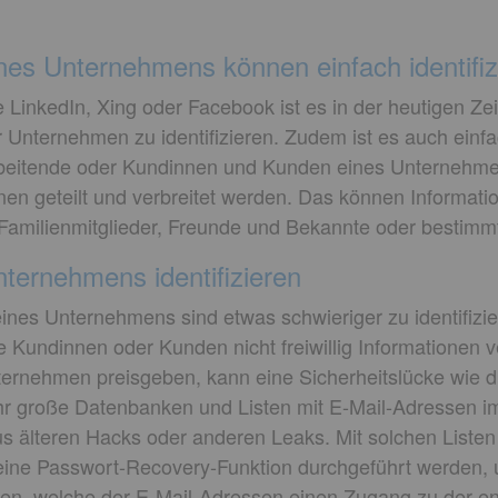
ines Unternehmens können einfach identifi
LinkedIn, Xing oder Facebook ist es in der heutigen Zei
 Unternehmen zu identifizieren. Zudem ist es auch einfac
arbeitende oder Kundinnen und Kunden eines Unternehmen
onen geteilt und verbreitet werden. Das können Informat
 Familienmitglieder, Freunde und Bekannte oder bestimmte
ternehmens identifizieren
es Unternehmens sind etwas schwieriger zu identifiziere
undinnen oder Kunden nicht freiwillig Informationen vero
ernehmen preisgeben, kann eine Sicherheitslücke wie 
ehr große Datenbanken und Listen mit E-Mail-Adressen im
s älteren Hacks oder anderen Leaks. Mit solchen Listen
 eine Passwort-Recovery-Funktion durchgeführt werden,
nen, welche der E-Mail-Adressen einen Zugang zu der e