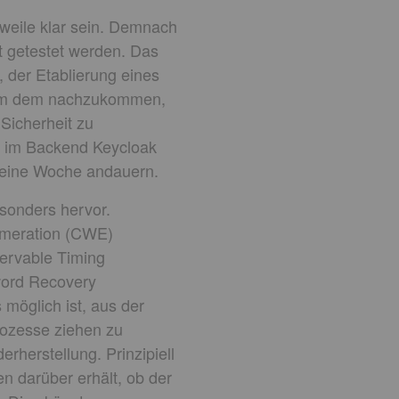
erweile klar sein. Demnach
t getestet werden. Das
, der Etablierung eines
 Um dem nachzukommen,
Sicherheit zu
ss im Backend Keycloak
a eine Woche andauern.
esonders hervor.
umeration (CWE)
ervable Timing
word Recovery
öglich ist, aus der
rozesse ziehen zu
rherstellung. Prinzipiell
 darüber erhält, ob der