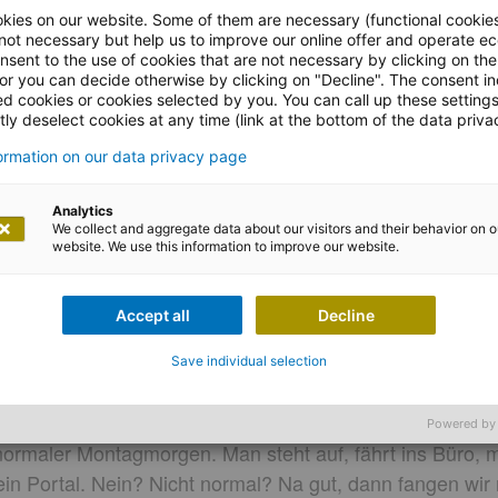
log
kies on our website. Some of them are necessary (functional cookies
 not necessary but help us to improve our online offer and operate ec
nsent to the use of cookies that are not necessary by clicking on th
 or you can decide otherwise by clicking on "Decline". The consent in
ed cookies or cookies selected by you. You can call up these setting
ly deselect cookies at any time (link at the bottom of the data priva
formation on our data privacy page
Analytics
We collect and aggregate data about our visitors and their behavior on o
website. We use this information to improve our website.
diz Turcan
Accept all
Decline
hstellen sind gleicher als and
Save individual selection
Powered by
normaler Montagmorgen. Man steht auf, fährt ins Büro, 
in Portal. Nein? Nicht normal? Na gut, dann fangen wir 