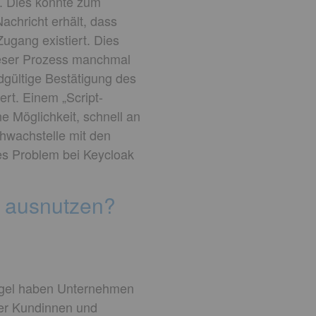
t. Dies könnte zum
chricht erhält, dass
ugang existiert. Dies
dieser Prozess manchmal
gültige Bestätigung des
rt. Einem „Script-
ne Möglichkeit, schnell an
wachstelle mit den
ses Problem bei Keycloak
n ausnutzen?
Regel haben Unternehmen
der Kundinnen und