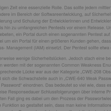
utigen Zeit eine essenzielle Rolle. Das sollte jedem mittl
ondere im Bereich der Softwareentwicklung, auf Sicherhei
sierung und Schulung der Entwicklerinnen und Entwickler
s hin zu umfangreichen Pentests vor einem Release.
ebeten, ein Portal durch einen sogenannten Pentest auf 
bei um ein Portal für einen größeren Kunden gehen, da
cess- Management (IAM) einsetzt. Der Pentest sollte etw
herweise wenige Sicherheitslücken. Jedoch stach eine b
len werden mit der sogenannten Common Weakness En
ntsprechende Lücke war aus der Kategorie „CWE-208 Obs
ß sich die Schwachstelle auch in „CWE-640 Weak Pass
Password“ einordnen. Das bedeutet so viel wie, dass es m
ise Responsedauer Schlussfolgerungen über interne P
iten Fall ging es dabei um den Prozess der Passwortwiede
 Funktion so gestaltet sein, dass man keine Informationen