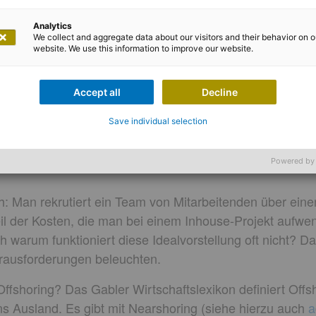
Analytics
We collect and aggregate data about our visitors and their behavior on o
website. We use this information to improve our website.
Dr. Jochen Benini und Valerie Thülig
Accept all
Decline
ch so fern - wie gute Zusamme
Save individual selection
ingt
Powered by
ch: Man rekrutiert ein Team von Mitarbeitenden über eine
eil der Kosten, die man bei einem Inhouse-Projekt aufw
h warum funktioniert diese Idealvorstellung oft nicht? D
erausforderungen beleuchten.
ffshoring? Das Gabler Wirtschaftslexikon definiert Offs
 ins Ausland. Es gibt mit Nearshoring (siehe hierzu auch
a