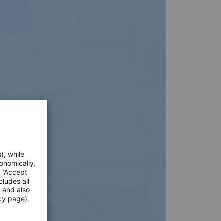
), while
onomically.
e "Accept
cludes all
s and also
cy page).