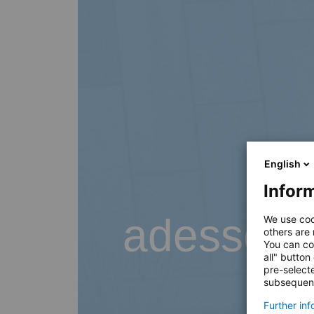
English
Inform
adesso B
We use coo
others are
You can co
all" button
pre-select
subsequent
Further in