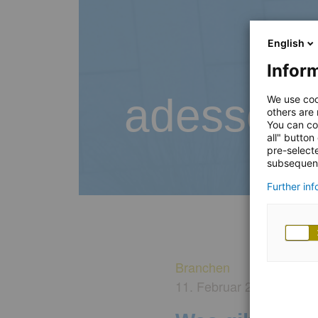
English
Inform
adesso B
We use coo
others are
You can co
all" button
pre-select
subsequent
Further in
Branchen
11. Februar 2022
von B