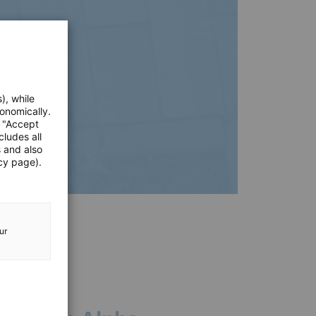
), while
onomically.
e "Accept
cludes all
s and also
cy page).
ur