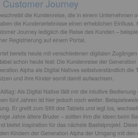
ie Customer Journey
eschreibt die Kundenreise, die in einem Unternehmen o
haben die Kundenerlebnisse einen erheblichen Einfluss. 
tomer Journey lediglich die Reise des Kunden – beispi
ner Registrierung auf einem Portal.
rtet bereits heute mit verschiedenen digitalen Zugänge
abei schon heute fest: Die Kundenreise der Generation Al
neration Alpha als Digital Natives selbstverständlich die 
tzen und ihre Kinder somit damit aufwachsen.
lltag: Als Digital Native fällt mir die intuitive Bedienun
inen fünf Jahren ist hier jedoch noch weiter. Beispielswei
tung. Er greift zum Stift des Tablets und legt los, wechse
ige Jahre ältere Bruder – sollten ihm die Ideen beim B
nd bietet Inspiration für das nächste Bastelprojekt. Diese
 den Kindern der Generation Alpha der Umgang mit den d