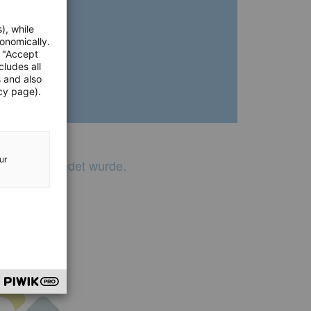
), while
onomically.
e "Accept
cludes all
s and also
cy page).
ur
reich gegründet wurde.
im Bereich