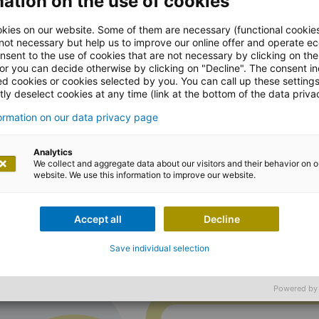
ation on the use of cookies
kies on our website. Some of them are necessary (functional cookies
 not necessary but help us to improve our online offer and operate ec
nsent to the use of cookies that are not necessary by clicking on th
 or you can decide otherwise by clicking on "Decline". The consent in
ed cookies or cookies selected by you. You can call up these setting
ly deselect cookies at any time (link at the bottom of the data priva
formation on our data privacy page
Analytics
We collect and aggregate data about our visitors and their behavior on o
amisches, innovatives Unternehmen, das 1967 in Frank
website. We use this information to improve our website.
der Mars Incorporated ist ROYAL CANIN der Spezialist 
nde und Katzen.
Accept all
Decline
Save individual selection
Powered by