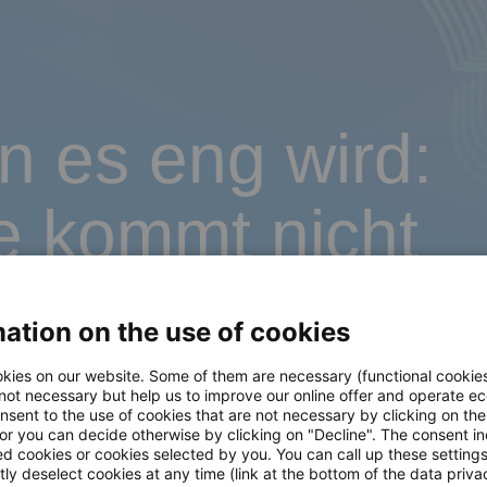
 es eng wird:
ce kommt nicht
Schwitzen
ation on the use of cookies
zenzeiten einen Spitzenjob
kies on our website. Some of them are necessary (functional cookies
 not necessary but help us to improve our online offer and operate ec
nsent to the use of cookies that are not necessary by clicking on th
 or you can decide otherwise by clicking on "Decline". The consent in
ed cookies or cookies selected by you. You can call up these setting
ly deselect cookies at any time (link at the bottom of the data priva