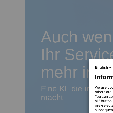
Auch wenn
Ihr Servi
mehr ins 
English
Inform
Eine KI, die in Spit
We use coo
others are
macht
You can co
all" button
pre-select
subsequent