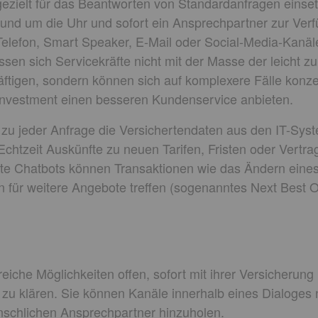
zielt für das Beantworten von Standardanfragen einsetz
 rund um die Uhr und sofort ein Ansprechpartner zur Verf
r Telefon, Smart Speaker, E-Mail oder Social-Media-Kan
en sich Servicekräfte nicht mit der Masse der leicht z
ftigen, sondern können sich auf komplexere Fälle konze
Investment einen besseren Kundenservice anbieten.
zu jeder Anfrage die Versichertendaten aus den IT-Syst
 Echtzeit Auskünfte zu neuen Tarifen, Fristen oder Vert
te Chatbots können Transaktionen wie das Ändern eines
für weitere Angebote treffen (sogenanntes Next Best Of
eiche Möglichkeiten offen, sofort mit ihrer Versicherung 
r zu klären. Sie können Kanäle innerhalb eines Dialoge
nschlichen Ansprechpartner hinzuholen.