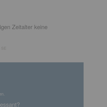
gen Zeitalter keine
o SE
en.
ressant?