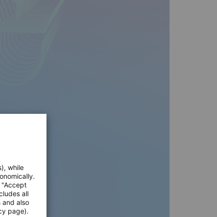
), while
onomically.
e "Accept
cludes all
s and also
cy page).