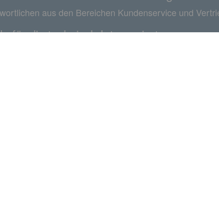
twortlichen aus den Bereichen Kundenservice und Vertri
e für die technisch Interessierten:
age Understanding, KI-Services von Google (Dialogflow)