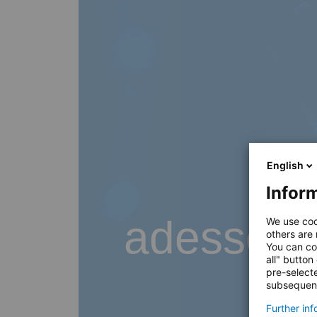
English
Inform
adesso B
We use coo
others are
You can co
all" button
pre-select
subsequent
Further in