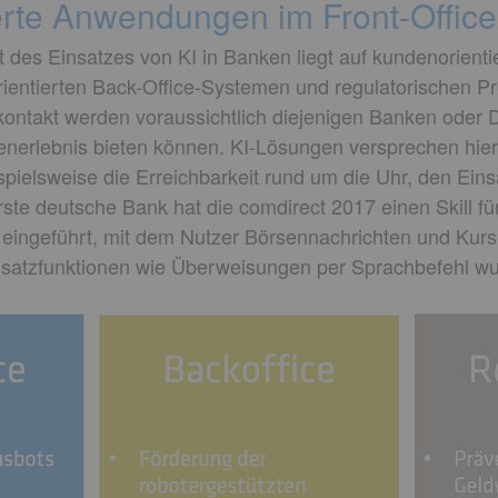
erte Anwendungen im Front-Office
 des Einsatzes von KI in Banken liegt auf kundenorientie
entierten Back-Office-Systemen und regulatorischen P
ntakt werden voraussichtlich diejenigen Banken oder Die
enerlebnis bieten können. KI-Lösungen versprechen hie
pielsweise die Erreichbarkeit rund um die Uhr, den Ein
rste deutsche Bank hat die comdirect 2017 einen Skill 
eingeführt, mit dem Nutzer Börsennachrichten und Kursi
satzfunktionen wie Überweisungen per Sprachbefehl wu