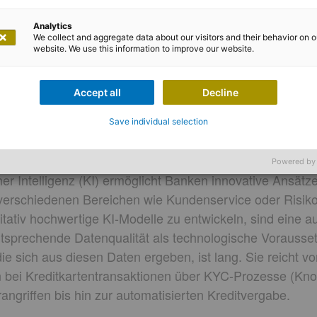
Analytics
We collect and aggregate data about our visitors and their behavior on o
website. We use this information to improve our website.
 Libero Raspa
Accept all
Decline
endungsbereiche von AI im Ban
Save individual selection
Powered by
her Intelligenz (KI) ermöglicht Banken innovative Ansätz
n verschiedenen Bereichen wie Kundenservice oder Ris
itativ hochwertige KI-Modelle zu entwickeln, sind eine 
sprechende Datenqualität als technologische Vorausse
die sich aus diesen Daten ergeben, ist lang. Sie reicht 
en bei Kreditkartentransaktionen über KYC-Prozesse (K
ngriffen bis hin zur automatisierten Kreditvergabe.