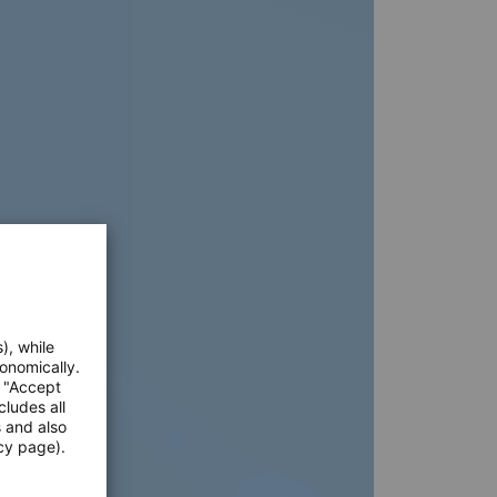
), while
onomically.
e "Accept
cludes all
s and also
cy page).