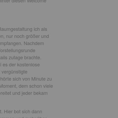
 hinter diesen Welcome
Raumgestaltung ich als
en, nur noch größer und
h empfangen. Nachdem
Vorstellungsrunde
ails zutage brachte.
ei es der kostenlose
 vergünstigte
hörte sich von Minute zu
r Moment, dem schon viele
ereitet und jeder bekam
 Hier bot sich dann