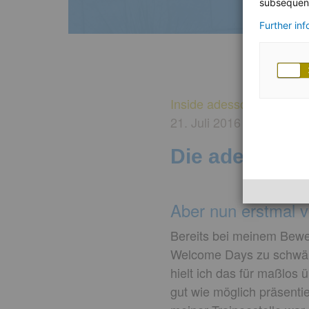
subsequent
Further in
Inside adesso
21. Juli 2016
von Vere
Die adesso W
Aber nun erstmal 
Bereits bei meinem Bewe
Welcome Days zu schwärme
hielt ich das für maßlos 
gut wie möglich präsentier