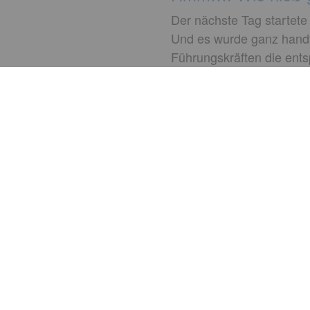
Der nächste Tag startete
Und es wurde ganz handf
Führungskräften die ent
Kollegen des Proposal Ma
einzigartig sein.
Klar, ein bisschen Admin
in unserem ERP-System 
Tat aber gar nicht weh.
Die Welcome Days waren f
waren viel zu schnell wie
Gibt es in eurem Untern
über eure Kommentare.
V
Autorin