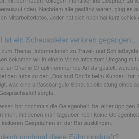
eit, mit den neuen Kollegen intensiver ins Gespräch zu
t herauszufinden. Nachdem alle gestärkt waren, ging es 
lnen Mitarbeiterfotos. Jeder hat sich nochmal kurz schic
 ist ein Schauspieler verloren gegangen…
zum Thema „Informationen zu Travel- und Schließsystem
sen bekamen wir in einem Video Infos zum Umgang mit 
ge, an Charlie Chaplin erinnernde Art dargestellt wurden
 bei den Infos zu den „Dos and Don’ts beim Kunden“ hat
igt, was eine unfassbar gute Schauspielleistung eines a
 Gesprächsstoff sorgte.
en bot nochmals die Gelegenheit, bei einer üppigen 
kommen, mit denen man tagsüber noch keine Gelegenheit 
t lockeren Gesprächen an der Bar ausklingen.
eich nochmal diese Führungskraft?