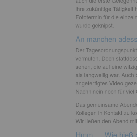
auch die erste Gelegenh
ihre zukünftige Tätigkei
Fototermin für die einze
wurde geknipst.
An manchen adessi
Der Tagesordnungspunkt 
vermuten. Doch stattdes
sehen, die auf eine witzi
als langweilig war. Auch
angefertigtes Video geze
Nachhinein noch für viel
Das gemeinsame Abendess
Kollegen in Kontakt zu 
Wir ließen den Abend mi
Hmm…. Wie hieß gl