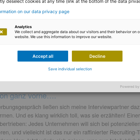
ly deselect cookies at any time (link at the bottom of the data priva
formation on our data privacy page
Analytics
We collect and aggregate data about our visitors and their behavior on o
website. We use this information to improve our website.
na Neumayr
Accept all
Decline
elcome Days
Save individual selection
Powered by
von ganz vorne….
rbungsgespräch ließen sich meine Interviewpartner daz
n. Und es klang wirklich toll, was sie erzählten! Einer
übertrieben: Jedes Unternehmen will sich bei potenzielle
en, und vielleicht ist das nur ein raffinierter Recruiting-T