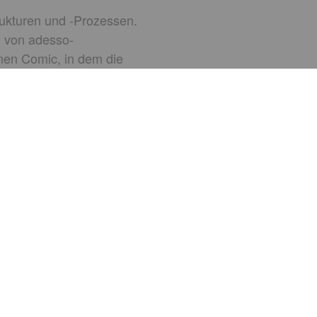
rukturen und -Prozessen.
n von adesso-
nen Comic, in dem die
der Branche wohl
 unsere ersten Einträge
e Welcome Days gemacht.
er Negativpunkt: Sie
istert? Ich freue mich