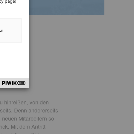
cy page).
ur
u hinreißen, von den
seits. Denn andererseits
n neuen Mitarbeitern so
rick. Mit dem Antritt