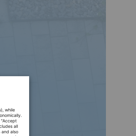
), while
onomically.
e "Accept
cludes all
s and also