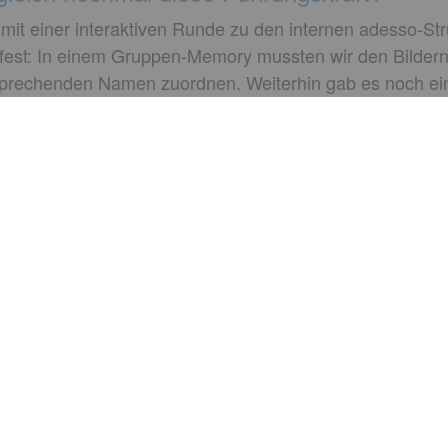
 mit einer interaktiven Runde zu den internen adesso-St
est: In einem Gruppen-Memory mussten wir den Bilder
sprechenden Namen zuordnen. Weiterhin gab es noch ei
nagements ihr Arbeitsgebiet vorstellten. Das dürfte in 
istration gehörte dann auch dazu: Gemeinsam haben wir
und auch gleich unsere Reisekostenabrechnung für di
ür mich der perfekte Einstieg in den neuen Job! Einzig
der vorbei.
ehmen auch solche Welcome Days? Wart ihr auch so bege
erena Neumayr