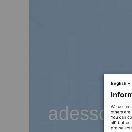
English
Inform
adesso B
We use coo
others are
You can co
all" button
pre-select