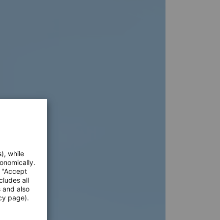
), while
onomically.
e "Accept
cludes all
s and also
cy page).