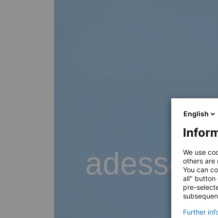
English
Inform
adesso B
We use coo
others are
You can co
all" button
pre-select
subsequent
Further in