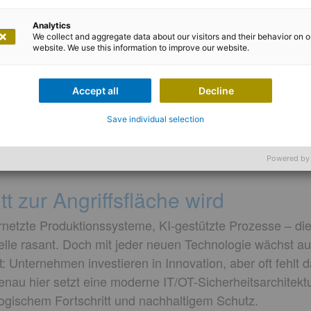
Analytics
We collect and aggregate data about our visitors and their behavior on o
website. We use this information to improve our website.
efan Graf
Accept all
Decline
eitsarchitektur: Die unsichtbar
Save individual selection
vation und Schutz
Powered by
t zur Angriffsfläche wird
rnetzte Produktionssysteme, KI-gestützte Prozesse – die
le rasant. Doch mit jeder neuen Technologie wächst auc
t: Unternehmen investieren in Innovation, aber oft fehlt
nau hier setzt eine moderne IT/OT-Sicherheitsarchitektu
ogischem Fortschritt und nachhaltigem Schutz.