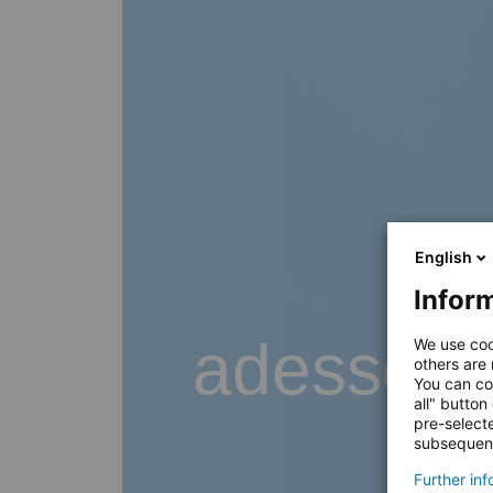
English
Inform
adesso B
We use coo
others are
You can co
all" button
pre-select
subsequent
Further in