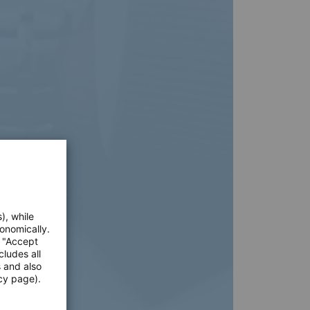
), while
onomically.
e "Accept
cludes all
s and also
cy page).