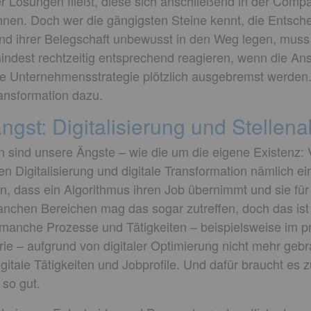
 Lösungen fließt, diese sich anschließend in der Compan
nen. Doch wer die gängigsten Steine kennt, die Entsch
und ihrer Belegschaft unbewusst in den Weg legen, muss
indest rechtzeitig entsprechend reagieren, wenn die An
tale Unternehmensstrategie plötzlich ausgebremst werden
ransformation dazu.
angst: Digitalisierung und Stellen
en sind unsere Ängste – wie die um die eigene Existenz:
en Digitalisierung und digitale Transformation nämlich e
en, dass ein Algorithmus ihren Job übernimmt und sie für
anchen Bereichen mag das sogar zutreffen, doch das ist 
manche Prozesse und Tätigkeiten – beispielsweise im 
rie – aufgrund von digitaler Optimierung nicht mehr geb
itale Tätigkeiten und Jobprofile. Und dafür braucht es z
 so gut.