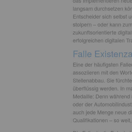
das Implementieren neuer
langsam durchsetzen kön
Entscheider sich selbst 
stolpern – oder kann zum
zukunftsorientierte digi
erfolgreichen digitalen T
Falle Existenz
Eine der häufigsten Fall
assoziieren mit den Wort
Stellenabbau. Sie fürcht
überflüssig werden. In m
Medaille: Denn während 
oder der Automobilindust
auch jede Menge neue dig
Qualifikationen – so weit,