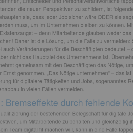
eiderinnen, Entscheider und Personalverantwortliche tap
tenden die neuen Perspektiven zu schildern, ist folgende
ehaupten sie, dass jeder Job sicher wäre ODER sie sage
werden muss, um im Unternehmen bleiben zu können. Mi
e Existenzangst – denn Mitarbeitende glauben weder das
chen! Daher ist die Lösung, um die Falle zu vermeiden: S
 auch Veränderungen für die Beschäftigten bedeutet – 
aber nicht das Hauptziel des Unternehmens ist. Übernehm
nehmt gemeinsam mit den Beschäftigten das Nötige, um 
hr Ernst genommen. „Das Nötige unternehmen“ – das ist 
ung für digitalere Tätigkeiten und Jobs, sogenanntes Res
lenabbau in vielen Fällen vermeiden.
ng: Bremseffekte durch fehlende 
ualifizierung der bestehenden Belegschaft für digitale Jo
iven, um Mitarbeitende zu behalten und gleichzeitig ihr 
in Team digital fit machen will, kann in eine Falle tappen