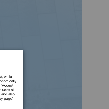
), while
onomically.
e "Accept
cludes all
s and also
cy page).