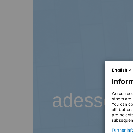
English
Inform
adesso B
We use coo
others are
You can co
all" button
pre-select
subsequent
Further in