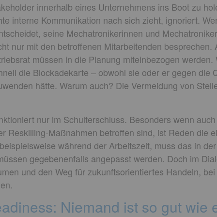
akeholder innerhalb eines Unternehmens ins Boot zu hole
hte interne Kommunikation nach sich zieht, ignoriert. We
entscheidet, seine Mechatronikerinnen und Mechatroniker 
nicht nur mit den betroffenen Mitarbeitenden besprechen. 
triebsrat müssen in die Planung miteinbezogen werden.
schnell die Blockadekarte – obwohl sie oder er gegen di
nzuwenden hätte. Warum auch? Die Vermeidung von Stelle
unktioniert nur im Schulterschluss. Besonders wenn au
 Reskilling-Maßnahmen betroffen sind, ist Reden die ein
g beispielsweise während der Arbeitszeit, muss das in de
e müssen gegebenenfalls angepasst werden. Doch im Dial
en und den Weg für zukunftsorientiertes Handeln, bei 
hen.
eadiness: Niemand ist so gut wie e