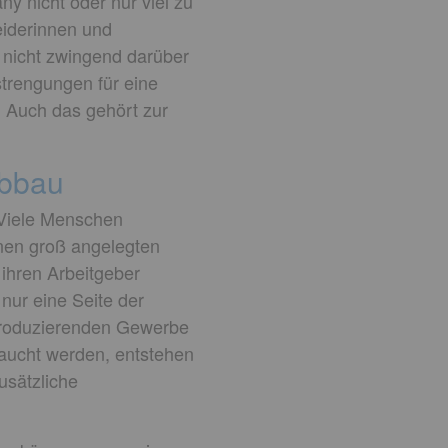
y nicht oder nur viel zu
eiderinnen und
 nicht zwingend darüber
strengungen für eine
. Auch das gehört zur
abbau
 Viele Menschen
inen groß angelegten
 ihren Arbeitgeber
nur eine Seite der
produzierenden Gewerbe
raucht werden, entstehen
usätzliche