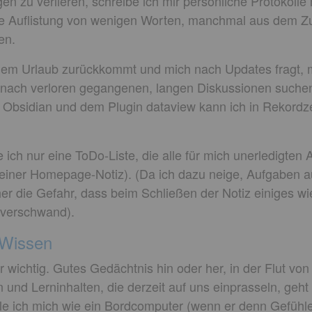
en zu verlieren, schreibe ich mir persönliche Protokolle
ose Auflistung von wenigen Worten, manchmal aus dem 
en.
dem Urlaub zurückkommt und mich nach Updates fragt, m
nach verloren gegangenen, langen Diskussionen suchen 
on Obsidian und dem Plugin dataview kann ich in Rekordze
ich nur eine ToDo-Liste, die alle für mich unerledigte
meiner Homepage-Notiz). (Da ich dazu neige, Aufgaben a
her die Gefahr, dass beim Schließen der Notiz einiges w
verschwand).
 Wissen
ehr wichtig. Gutes Gedächtnis hin oder her, in der Flut v
und Lerninhalten, die derzeit auf uns einprasseln, geht
e ich mich wie ein Bordcomputer (wenn er denn Gefühle