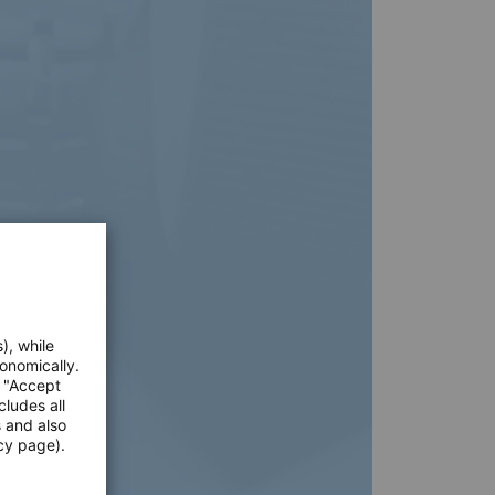
), while
onomically.
e "Accept
cludes all
s and also
cy page).