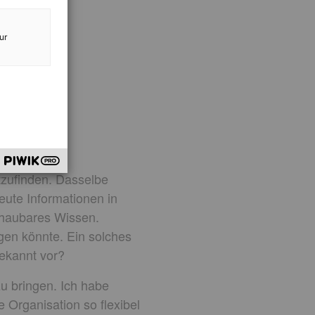
ur
tzufinden. Dasselbe
reute Informationen in
chaubares Wissen.
en könnte. Ein solches
ekannt vor?
zu bringen. Ich habe
 Organisation so flexibel