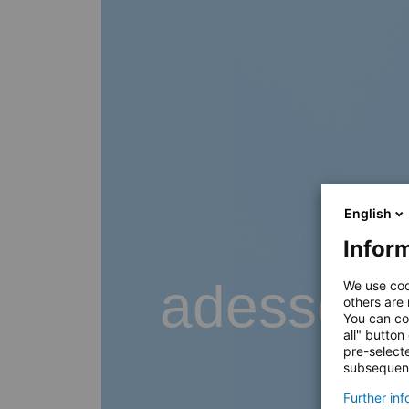
English
Inform
adesso B
We use coo
others are
You can co
all" button
pre-select
subsequent
Further in