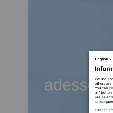
English
Inform
adesso B
We use coo
others are
You can co
all" button
pre-select
subsequent
Further in