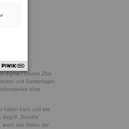
ur
en rhyme.“ Dieses Zitat
inanzen und Geldanlagen
nktionsweise einer
iko haben kann und wie
 Begriff „Rendite“
 wenn das Risiko der