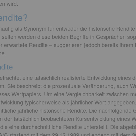
en wird.
endite?
häufig als Synonym für entweder die historische Rendite
 selten werden diese beiden Begriffe in Gesprächen sog
der erwartete Rendite – suggerieren jedoch bereits ihre
me.
dite
etrachtet eine tatsächlich realisierte Entwicklung eines d
um. Sie beschreibt die prozentuale Veränderung, auch W
eses Wertpapiers. Um eine Vergleichbarkeit zwischen m
ntwicklung typischerweise als jährlicher Wert angegeben.
ttliche jährliche historische Rendite. Die nachfolgende 
n der tatsächlich beobachteten Kursentwicklung eines W
die eine durchschnittliche Rendite unterstellt. Die abgeb
AX) startend mit dem 29.12.1989 und endend mit dem 3