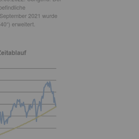
efindliche
m September 2021 wurde
0“) erweitert.