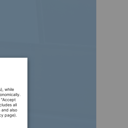
), while
onomically.
e "Accept
cludes all
s and also
cy page).