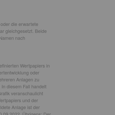
 oder die erwartete
ar gleichgesetzt. Beide
m Namen nach
efinierten Wertpapiers in
ertentwicklung oder
ehreren Anlagen zu
 In diesem Fall handelt
Grafik veranschaulicht
ertpapiers und der
ildete Anlage ist der
0.09.2022. Übrigens: Der