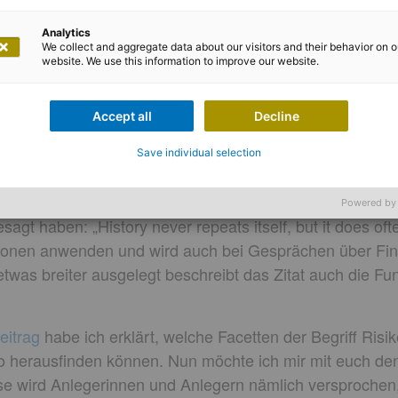
Analytics
We collect and aggregate data about our visitors and their behavior on o
website. We use this information to improve our website.
hael Greiwe
Accept all
Decline
hre Tücken
Save individual selection
Powered by
sagt haben: „History never repeats itself, but it does oft
tuationen anwenden und wird auch bei Gesprächen über F
twas breiter ausgelegt beschreibt das Zitat auch die Fu
eitrag
habe ich erklärt, welche Facetten der Begriff Ris
ko herausfinden können. Nun möchte ich mir mit euch den
e wird Anlegerinnen und Anlegern nämlich versprochen,