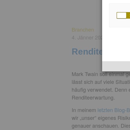
Branchen
4. Jänner 2023
von Mic
Rendite und i
Mark Twain soll einmal ge
lässt sich auf viele Si
häufig verwendet. Denn e
Renditeerwartung.
In meinem
letzten Blog-B
wir „unser“ eigenes Risi
genauer anschauen. Dies