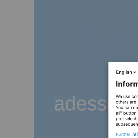
English
Inform
adesso B
We use coo
others are
You can co
all" button
pre-select
subsequent
Further in