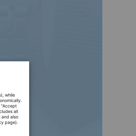
), while
onomically.
e "Accept
cludes all
s and also
cy page).