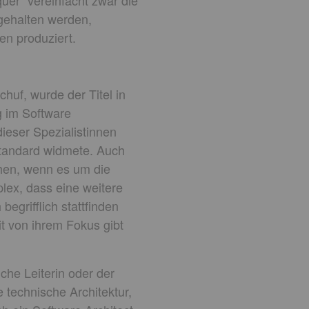
uer“ vereinfacht zwar die
gehalten werden,
en produziert.
chuf, wurde der Titel in
ng im Software
dieser Spezialistinnen
 Standard widmete. Auch
chen, wenn es um die
lex, dass eine weitere
egrifflich stattfinden
eit von ihrem Fokus gibt
che Leiterin oder der
 technische Architektur,