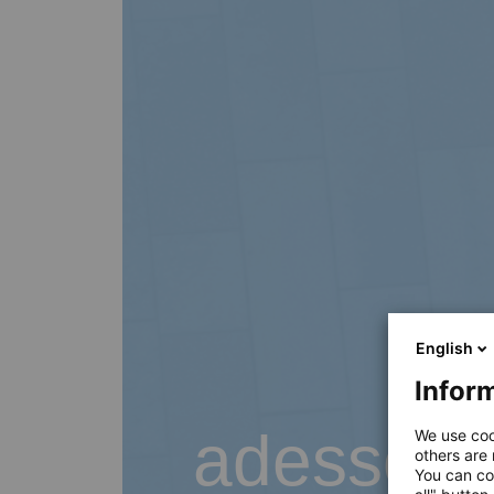
English
Inform
adesso B
We use coo
others are
You can co