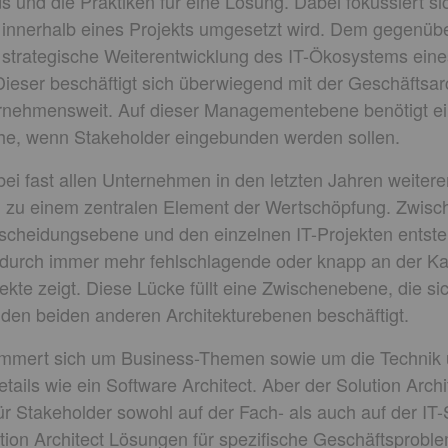
 und die Praktiken für eine Lösung. Dabei fokussiert si
innerhalb eines Projekts umgesetzt wird. Dem gegenüber
die strategische Weiterentwicklung des IT-Ökosystems ei
 Dieser beschäftigt sich überwiegend mit der Geschäftsar
rnehmensweit. Auf dieser Managementebene benötigt ein
he, wenn Stakeholder eingebunden werden sollen.
 bei fast allen Unternehmen in den letzten Jahren weitere
n zu einem zentralen Element der Wertschöpfung. Zwisc
cheidungsebene und den einzelnen IT-Projekten entste
 durch immer mehr fehlschlagende oder knapp an der Ka
te zeigt. Diese Lücke füllt eine Zwischenebene, die sic
den beiden anderen Architekturebenen beschäftigt.
kümmert sich um Business-Themen sowie um die Technik u
tails wie ein Software Architect. Aber der Solution Archit
Stakeholder sowohl auf der Fach- als auch auf der IT-S
ution Architect Lösungen für spezifische Geschäftsproble