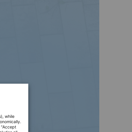
), while
onomically.
e "Accept