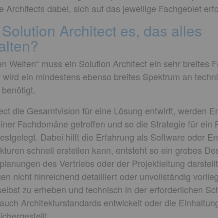
 Architects dabei, sich auf das jeweilige Fachgebiet erfo
 Solution Architect es, das alles
lten?
n Welten“ muss ein Solution Architect ein sehr breites 
r wird ein mindestens ebenso breites Spektrum an tech
 benötigt.
ect die Gesamtvision für eine Lösung entwirft, werden E
er Fachdomäne getroffen und so die Strategie für ein P
stgelegt. Dabei hilft die Erfahrung als Software oder Ent
ekturen schnell erstellen kann, entsteht so ein grobes D
lanungen des Vertriebs oder der Projektleitung darstellt
n nicht hinreichend detailliert oder unvollständig vorlieg
elbst zu erheben und technisch in der erforderlichen Sch
ch Architekturstandards entwickelt oder die Einhaltun
chergestellt.