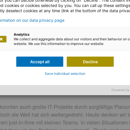
 or you can decide otherwise by clicking on "Decline". The consent in
ed cookies or cookies selected by you. You can call up these setting
ly deselect cookies at any time (link at the bottom of the data priva
formation on our data privacy page
Analytics
We collect and aggregate data about our visitors and their behavior on o
website. We use this information to improve our website.
 Wolfgang Textor
Accept all
Decline
n wir eigentlich auch noch Sol
Save individual selection
Powered by
konnten auch große IT-Projekte durch sorgfältige Planun
ch die Welt hat sich weitergedreht. Heute denken wir i
n just-in-time mit kleinen Teams. In vielen Situationen i