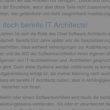
t haben wir das Problem nur verlagert. „Divide and conq
 der Einzelteile, wenn aber diese Teile nicht zusammen
eben, das gefährliche und nicht integrierbare Insellösung
doch bereits IT Architects!
 Jahren für sich die Rolle des Chief Software Architects s
elächelt. Bereits fünf Jahre später war die Spezialisieru
eschritten, dass weltweit Vereinigungen zur Ausbildung 
rten und die ISO der Softwarearchitektur einen eigenen
lgemein von IT-Architektinnen und -Architekten gespro
 geht. Doch diese Systeme werden mittlerweile so komp
ufgabenteilung erfolgt ist, die meiner Meinung nach auch b
g, dass wir bereits IT Architects haben, aber in Abhängigk
 Varianten von ihnen.
tektin oder einem Softwarearchitekt wird heute die fachli
twicklungsteams verstanden. Sie oder er verantwortet die